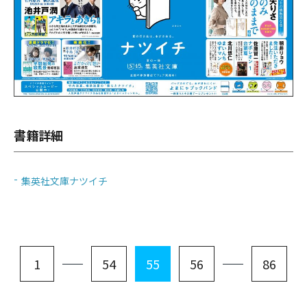
書籍詳細
集英社文庫ナツイチ
1
54
55
56
86