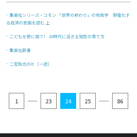
集英社シリーズ・コモン 「世界の終わり」の地政学 野蛮化す
る経済の悲劇を読む 上
こどもを野に放て! AI時代に活きる知性の育て方
集英社新書
二宮和也のIt ［一途］
1
23
24
25
86