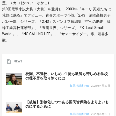
壁井ユカコ (かべい・ゆかこ)
第9回電撃小説大賞〈大賞〉を受賞し、2003年『キーリ 死者たちは
荒野に眠る』でデビュー。青春スポーツ小説「2.43 清陰高校男子
バレー部」シリーズ、「2.43」スピンオフ短編集『空への助走 福
蜂工業高校運動部』、「五龍世界」シリーズ、『K -Lost Small
World-』、『NO CALL NO LIFE』、『サマーサイダー』等、著書多
数。
NEWS
校則、不登校、いじめ…生徒も教師も苦しめる学校
の理不尽を取り除くには
集英社新書Plus
2026年4月29日
【後編】形骸化しつつある国民皆保険をよりよいも
のにするために
集英社新書Plus
2026年4月29日