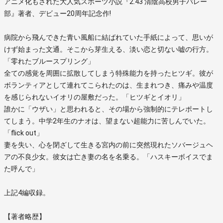
アニメ化もされた大人気スポーツ小説『2.43 清陰高校男子バレー
部』著者、デビュー20周年記念作!
病院から飛んできた青い風船に結ばれていた手紙によって、思いが
けず始まった文通。そこから芽生える、淡い恋と切ない嘘の行方。
「零れたブルースプリング」
全ての感覚を周囲に拡散してしまう特殊能力を持ったヒツギ。彼が
ボランティアとして連れてこられたのは、生まれつき、痛みや温度
を感じられないイオリの屋敷だった。「ヒツギとイオリ」
誰かに「ウザい」と思われると、その場から強制的にテレポートし
てしまう。中学2年生のナオは、望まない超能力に苦しんでいた。
「flick out」
妻を失い、心を閉ざして生きる宮内の前に突然現れたソバージュヘ
アの不良少女。彼女は亡き妻の名を名乗る。「ハスキーボイスでま
た呼んで」
上記4編収録。
【著者略歴】