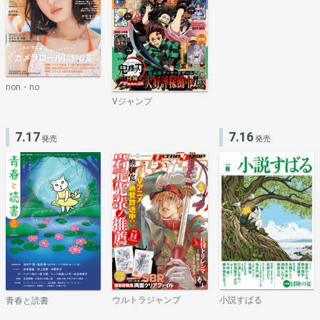
non・no
Vジャンプ
7.17
7.16
発売
発売
ウルトラジャンプ
小説すばる
青春と読書