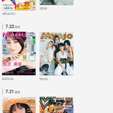
SPUR
officeYOU
7.22
発売
MAQUIA
Myojo
7.21
発売