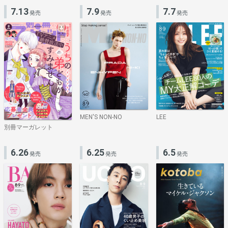
7.13
7.9
7.7
発売
発売
発売
MEN'S NON-NO
LEE
別冊マーガレット
6.26
6.25
6.5
発売
発売
発売