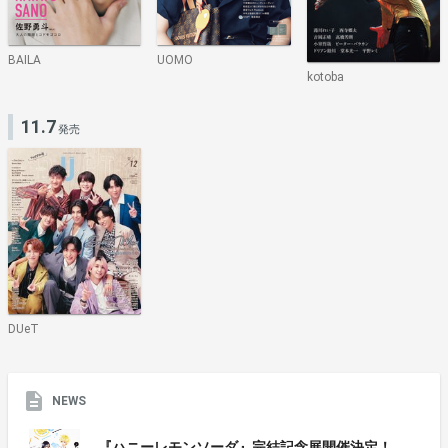
BAILA
UOMO
kotoba
11.7
発売
DUeT
NEWS
『ハニーレモンソーダ』完結記念展開催決定！