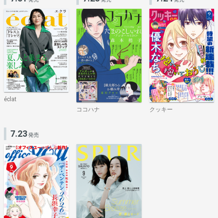
éclat
ココハナ
クッキー
7.23
発売