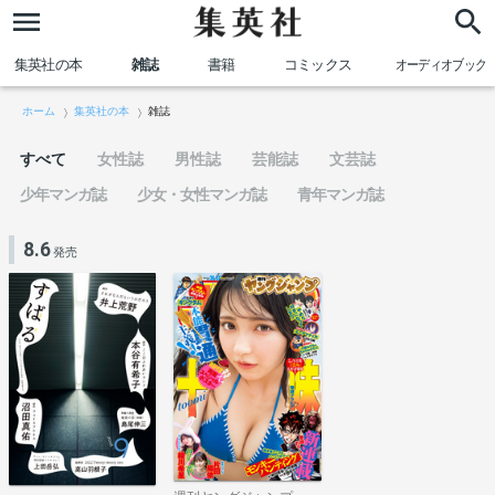
集英社の本
雑誌
書籍
コミックス
オーディオブック
ホーム
集英社の本
雑誌
すべて
女性誌
男性誌
芸能誌
文芸誌
少年マンガ誌
少女・女性マンガ誌
青年マンガ誌
8.6
発売