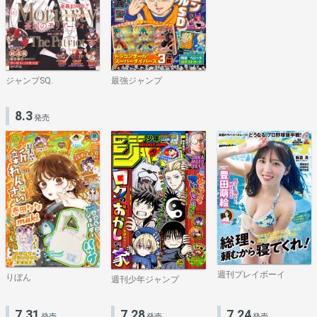
ジャンプSQ.
最強ジャンプ
8.3
発売
週刊プレイボーイ
りぼん
週刊少年ジャンプ
7.31
7.28
7.24
発売
発売
発売