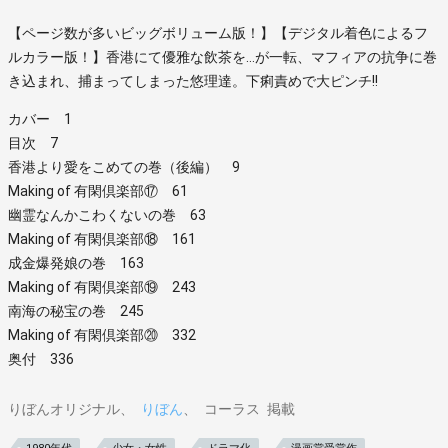
【ページ数が多いビッグボリューム版！】【デジタル着色によるフ
ルカラー版！】香港にて優雅な飲茶を…が一転、マフィアの抗争に巻
き込まれ、捕まってしまった悠理達。下痢責めで大ピンチ!!
カバー 1
目次 7
香港より愛をこめての巻（後編） 9
Making of 有閑倶楽部⑰ 61
幽霊なんかこわくないの巻 63
Making of 有閑倶楽部⑱ 161
成金爆発娘の巻 163
Making of 有閑倶楽部⑲ 243
南海の秘宝の巻 245
Making of 有閑倶楽部⑳ 332
奥付 336
りぼんオリジナル
りぼん
コーラス
掲載