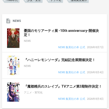
1980年代
少女・女性
ドラマ化
漫画賞受賞作
NEWS
憂国のモリアーティ展 -10th anniversary-開催決
定！
NEWS
NEWS 集英社の本 公式
2026年8月7日
『ハニーレモンソーダ』完結記念展開催決定！
NEWS
NEWS 集英社の本 公式
2026年8月4日
『魔都精兵のスレイブ』TVアニメ第3期制作決定！
アニメ・実写化
NEWS 集英社の本 公式
2026年8月4日