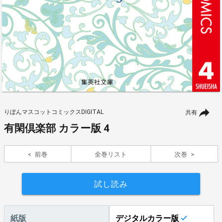
りぼんマスコットコミックスDIGITAL
共有
有閑倶楽部 カラー版 4
前巻
全巻リスト
次巻
試し読み
紙版
デジタルカラー版