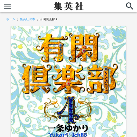
ホーム
集英社の本
有閑倶楽部 4