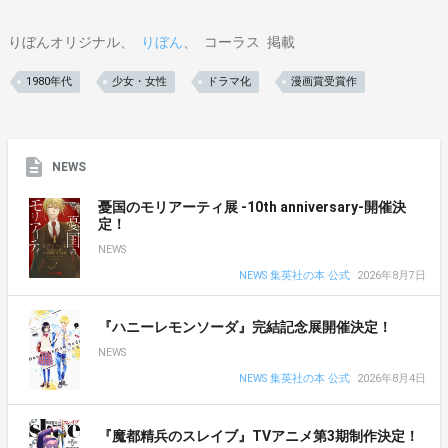
りぼんオリジナル
りぼん
コーラス
掲載
1980年代
少女・女性
ドラマ化
漫画賞受賞作
NEWS
憂国のモリアーティ展 -10th anniversary-開催決
定！
NEWS
NEWS 集英社の本 公式
2026年8月7日
『ハニーレモンソーダ』完結記念展開催決定！
NEWS
NEWS 集英社の本 公式
2026年8月4日
『魔都精兵のスレイブ』TVアニメ第3期制作決定！