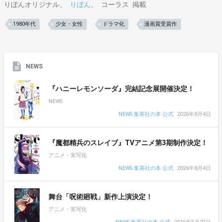
りぼんオリジナル
りぼん
コーラス
掲載
1980年代
少女・女性
ドラマ化
漫画賞受賞作
NEWS
『ハニーレモンソーダ』完結記念展開催決定！
NEWS
NEWS 集英社の本 公式
2026年8月4日
『魔都精兵のスレイブ』TVアニメ第3期制作決定！
アニメ・実写化
NEWS 集英社の本 公式
2026年8月4日
舞台「呪術廻戦」新作上演決定！
アニメ・実写化