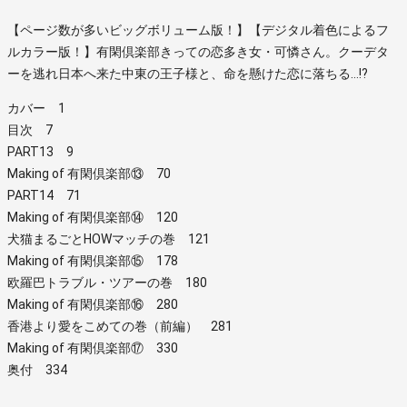
【ページ数が多いビッグボリューム版！】【デジタル着色によるフ
ルカラー版！】有閑倶楽部きっての恋多き女・可憐さん。クーデタ
ーを逃れ日本へ来た中東の王子様と、命を懸けた恋に落ちる…!?
カバー 1
目次 7
PART13 9
Making of 有閑倶楽部⑬ 70
PART14 71
Making of 有閑倶楽部⑭ 120
犬猫まるごとHOWマッチの巻 121
Making of 有閑倶楽部⑮ 178
欧羅巴トラブル・ツアーの巻 180
Making of 有閑倶楽部⑯ 280
香港より愛をこめての巻（前編） 281
Making of 有閑倶楽部⑰ 330
奥付 334