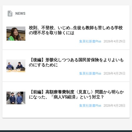
NEWS
校則、不登校、いじめ…生徒も教師も苦しめる学校
の理不尽を取り除くには
集英社新書Plus
2026年4月29日
【後編】形骸化しつつある国民皆保険をよりよいも
のにするために
集英社新書Plus
2026年4月29日
【前編】高額療養費制度〈見直し〉問題から明らか
になった、「病人VS経済」という対立？
集英社新書Plus
2026年4月28日