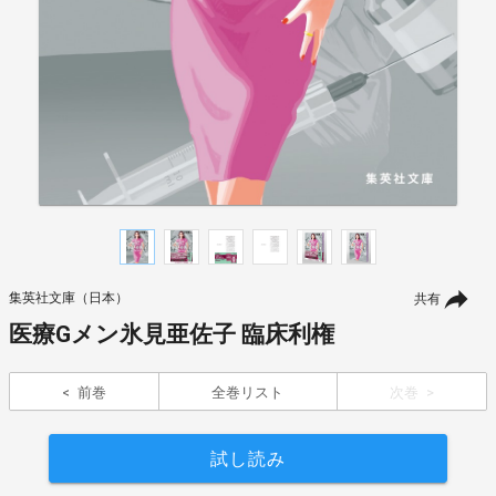
集英社文庫（日本）
共有
医療Gメン氷見亜佐子 臨床利権
前巻
全巻リスト
次巻
試し読み