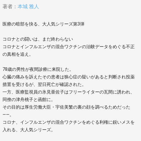
著者：
本城 雅人
医療の暗部を抉る、大人気シリーズ第3弾
コロナとの闘いは、まだ終わらない
コロナとインフルエンザの混合ワクチンの治験データをめぐる不正
の真相を追え。
78歳の男性が夜間診療に来院した。
心臓の痛みを訴えたその患者は狭心症の疑いがあると判断され投薬
措置を受けるが、翌日死亡が確認された。
一方、医療監視員の氷見亜佐子はフリーライターの瓦間に誘われ、
同僚の津舟桃子と函館に。
その目的は厚生労働大臣・宇佐美繁の裏の顔を調べるためだった
――。
コロナ、インフルエンザの混合ワクチンをめぐる利権に鋭いメスを
入れる、大人気シリーズ。