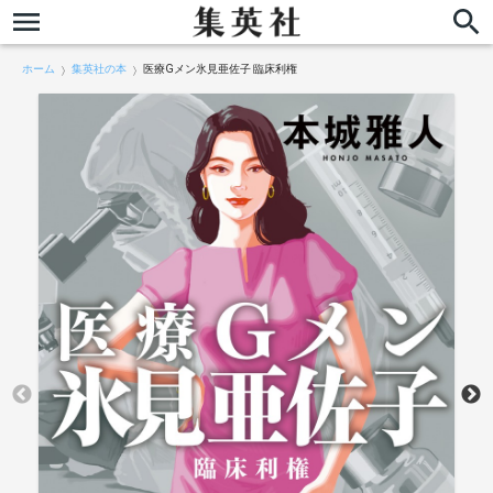
ホーム
集英社の本
医療Gメン氷見亜佐子 臨床利権