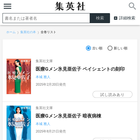
詳細検索
ホーム
集英社の本
全巻リスト
古い順
新しい順
集英社文庫
医療Gメン氷見亜佐子 ペイシェントの刻印
本城 雅人
2025年2月20日発売
試し読みあり
集英社文庫
医療Gメン氷見亜佐子 暗夜病棟
本城 雅人
2025年8月21日発売