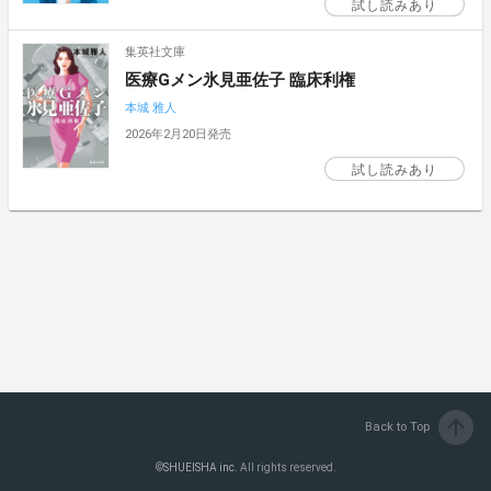
試し読みあり
集英社文庫
医療Gメン氷見亜佐子 臨床利権
本城 雅人
2026年2月20日発売
試し読みあり
arrow_upward
Back to Top
©
SHUEISHA inc.
All rights reserved.