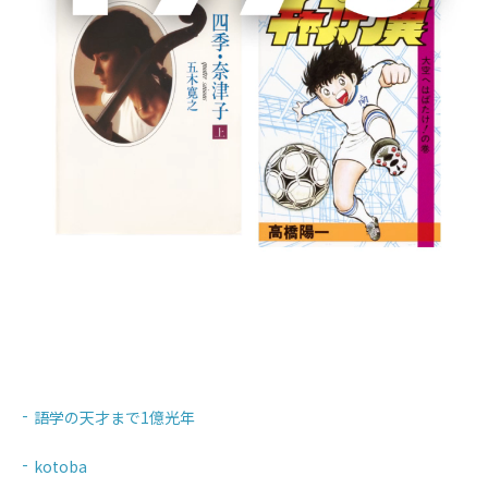
書籍詳細
ハヤブサ消防団
掌に眠る舞台
愚者の階梯
この部屋から東京タワーは永遠に見えない
「左ききのエレン」が教えてくれる「あなたらしさ」
語学の天才まで1億光年
kotoba