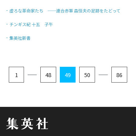
虚ろな革命家たち ──連合赤軍 森恒夫の足跡をたどって
チンギス紀 十五 子午
集英社新書
1
48
49
50
86