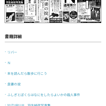
書籍詳細
リバー
Ｎ
本を読んだら散歩に行こう
良妻の掟
ふしぎとぼくらはなにをしたらよいかの殺人事件
YUZURU III 羽生結弦写真集