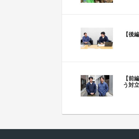
【後
【前
う対