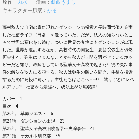
原作：
力水
漫画：
餅西うまし
キャラクター原案：
かる
藤村秋人は自宅の庭に現れたダンジョンの探索と長時間労働と充実
した社畜ライフ（日常）を送っていた。だが、秋人の知らないとこ
ろで世界は変化をし続け、ついに世界の各地にもダンジョンが出現
した。世界が混乱するなか、高校時代の同級生・夏答院弥生と偶然
再会する。弥生はひょんなことから秋人が世間を騒がせているホッ
ピーだと知り、教師をしている聖華女子高校で起きた生徒の失踪事
件の解決を秋人に依頼する。秋人は弥生の願いを聞き、生徒を捜索
するために高校に向かう。生徒たちはどこへ――!? 戦うごとにレベ
ルアップ!! 社畜から最強へ、成り上がり無双譚!!
カバー 1
目次 4
第20話 草原クエスト 5
第21話 ダンションの出現 23
第22話 聖華女子高校旧校舎学生失踪事件 41
第23話 オカルト研究部 55