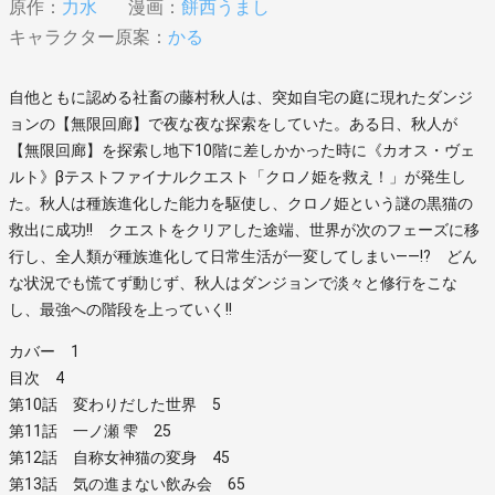
原作：
力水
漫画：
餅西うまし
キャラクター原案：
かる
自他ともに認める社畜の藤村秋人は、突如自宅の庭に現れたダンジ
ョンの【無限回廊】で夜な夜な探索をしていた。ある日、秋人が
【無限回廊】を探索し地下10階に差しかかった時に《カオス・ヴェ
ルト》βテストファイナルクエスト「クロノ姫を救え！」が発生し
た。秋人は種族進化した能力を駆使し、クロノ姫という謎の黒猫の
救出に成功!! クエストをクリアした途端、世界が次のフェーズに移
行し、全人類が種族進化して日常生活が一変してしまい――!? どん
な状況でも慌てず動じず、秋人はダンジョンで淡々と修行をこな
し、最強への階段を上っていく!!
カバー 1
目次 4
第10話 変わりだした世界 5
第11話 一ノ瀬 雫 25
第12話 自称女神猫の変身 45
第13話 気の進まない飲み会 65