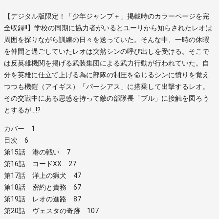
【デジタル版限定！「少年ジャンプ＋」掲載時のカラーページを完
全収録!!】学校の同期に協力者がいるとユーリから知らされたレオは
周囲を探りながら訓練の日々を送っていた。そんな中、一時の休暇
を仲間と過ごしていたレオは突然シンの呼び出しを受ける。そこで
は反英雄機関を掲げる武装集団による武力行動が行われていた。自
分を英雄に仕立て上げる為に部隊の制圧を命じるシンに憤りを覚え
つつも機鎧（アイギス）「パーシアス」に搭乗して出撃するレオ。
その交戦中にある思惑を持って敵の部隊長「ブル」に接触を図ろう
とするが…!?
カバー 1
目次 6
第15話 港の戦い 7
第16話 コードXX 27
第17話 洋上の猟犬 47
第18話 密約と責務 67
第19話 レオの進路 87
第20話 ヴェスタの奇跡 107