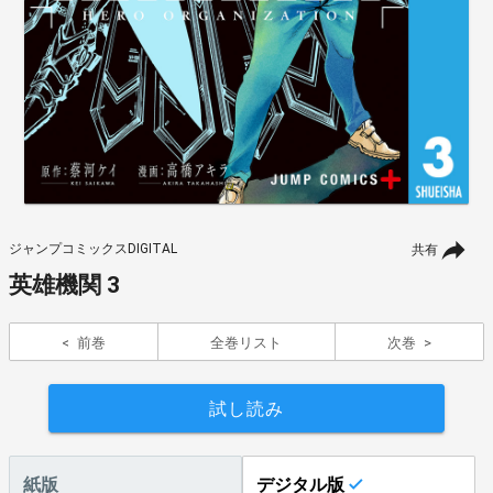
ジャンプコミックスDIGITAL
共有
英雄機関 3
前巻
全巻リスト
次巻
試し読み
紙版
デジタル版