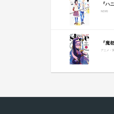
『ハ
NEWS
『魔都
アニメ・