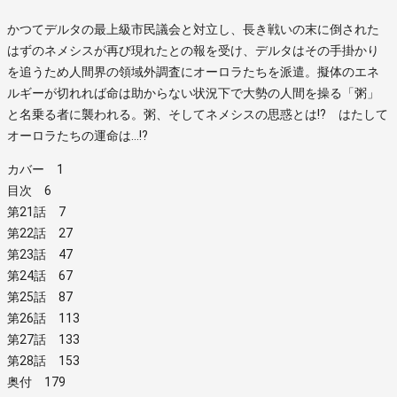
かつてデルタの最上級市民議会と対立し、長き戦いの末に倒された
はずのネメシスが再び現れたとの報を受け、デルタはその手掛かり
を追うため人間界の領域外調査にオーロラたちを派遣。擬体のエネ
ルギーが切れれば命は助からない状況下で大勢の人間を操る「粥」
と名乗る者に襲われる。粥、そしてネメシスの思惑とは!? はたして
オーロラたちの運命は…!?
カバー 1
目次 6
第21話 7
第22話 27
第23話 47
第24話 67
第25話 87
第26話 113
第27話 133
第28話 153
奥付 179