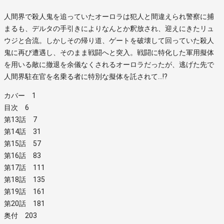
人間界で殺人鬼を追っていたオーロラは犯人と間違えられ警察に捕
まるも、デルタの手引きによりなんとか釈放され、迎えにきたリュ
ウジと合流。しかしその帰り道、ゲートを破壊して回っていた殺人
鬼に再び遭遇し、そのまま戦闘へと突入。戦闘に特化した軍用擬体
を用いる敵に撤退を余儀なくされるオーロラだったが、逃げた先で
人間界駐在官を名乗る者に特別な擬体を託されて…!?
カバー 1
目次 6
第13話 7
第14話 31
第15話 57
第16話 83
第17話 111
第18話 135
第19話 161
第20話 181
奥付 203