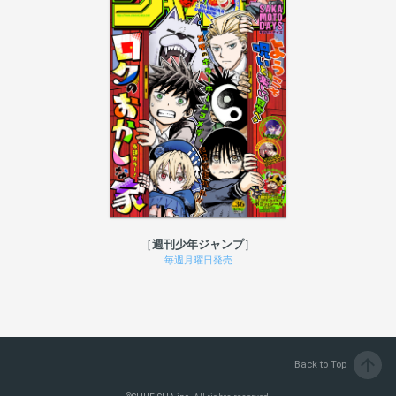
週刊少年ジャンプ
毎週月曜日発売
arrow_upward
Back to Top