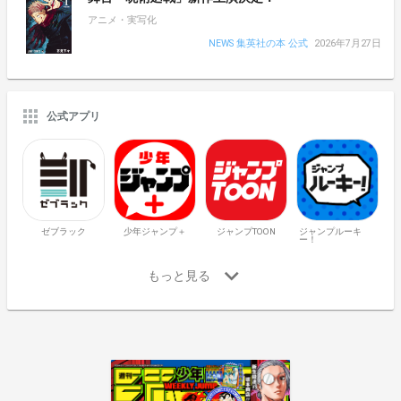
アニメ・実写化
NEWS 集英社の本 公式
2026年7月27日
公式アプリ
ゼブラック
少年ジャンプ＋
ジャンプTOON
ジャンプルーキ
ー！