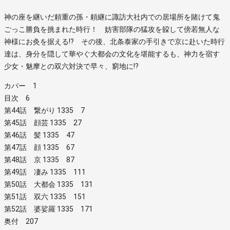
神の座を継いだ頼重の孫・頼継に諏訪大社内での居場所を賭けて鬼
ごっこ勝負を挑まれた時行！ 妨害部隊の猛攻を躱して傍若無人な
神様にお灸を据える!? その後、北条泰家の手引きで京に赴いた時行
達は、身分を隠して華やぐ大都会の文化を堪能するも、神力を宿す
少女・魅摩との双六対決で早々、窮地に!?
カバー 1
目次 6
第44話 繋がり 1335 7
第45話 顔芸 1335 27
第46話 髪 1335 47
第47話 顔 1335 67
第48話 京 1335 87
第49話 凄み 1335 111
第50話 大都会 1335 131
第51話 双六 1335 151
第52話 婆娑羅 1335 171
奥付 207