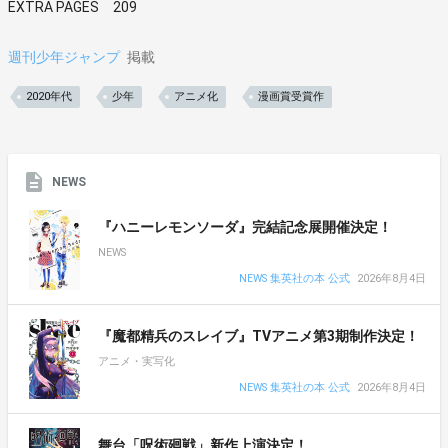
EXTRA PAGES 209
週刊少年ジャンプ
掲載
2020年代
少年
アニメ化
漫画賞受賞作
NEWS
『ハニーレモンソーダ』完結記念展開催決定！
NEWS
NEWS 集英社の本 公式
2026年8月4日
『魔都精兵のスレイブ』TVアニメ第3期制作決定！
アニメ・実写化
NEWS 集英社の本 公式
2026年8月4日
舞台「呪術廻戦」新作上演決定！