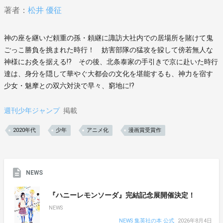
著者：
松井 優征
神の座を継いだ頼重の孫・頼継に諏訪大社内での居場所を賭けて鬼
ごっこ勝負を挑まれた時行！ 妨害部隊の猛攻を躱して傍若無人な
神様にお灸を据える!? その後、北条泰家の手引きで京に赴いた時行
達は、身分を隠して華やぐ大都会の文化を堪能するも、神力を宿す
少女・魅摩との双六対決で早々、窮地に!?
週刊少年ジャンプ
掲載
2020年代
少年
アニメ化
漫画賞受賞作
NEWS
『ハニーレモンソーダ』完結記念展開催決定！
NEWS
NEWS 集英社の本 公式
2026年8月4日