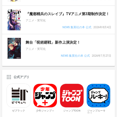
『魔都精兵のスレイブ』TVアニメ第3期制作決定！
アニメ・実写化
NEWS 集英社の本 公式
2026年8月4日
舞台「呪術廻戦」新作上演決定！
アニメ・実写化
NEWS 集英社の本 公式
2026年7月27日
公式アプリ
ゼブラック
少年ジャンプ＋
ジャンプTOON
ジャンプルーキ
ー！