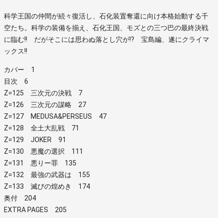
科学王国の仲間が続々復活し、石化装置奪還に向け本格始動する千
空たち。科学の装備を揃え、石化王国、モズとの三つ巴の最終決戦
に臨む!! だがそこには思わぬ落とし穴が!? 宝島編、遂にクライマ
ックス!!
カバー 1
目次 6
Z=125 三次元の決戦 7
Z=126 三次元の謀略 27
Z=127 MEDUSA&PERSEUS 47
Z=128 全土大乱戦 71
Z=129 JOKER 91
Z=130 悪魔の選択 111
Z=131 悪りー罪 135
Z=132 最強の武器は 155
Z=133 滅びの煌めき 174
奥付 204
EXTRA PAGES 205