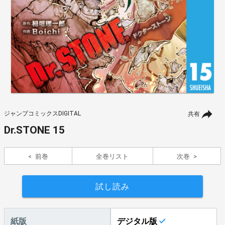
ジャンプコミックスDIGITAL
共有
Dr.STONE 15
前巻
全巻リスト
次巻
試し読み
紙版
デジタル版