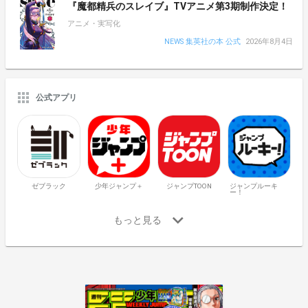
『魔都精兵のスレイブ』TVアニメ第3期制作決定！
アニメ・実写化
NEWS 集英社の本 公式
2026年8月4日
公式アプリ
ゼブラック
少年ジャンプ＋
ジャンプTOON
ジャンプルーキ
ー！