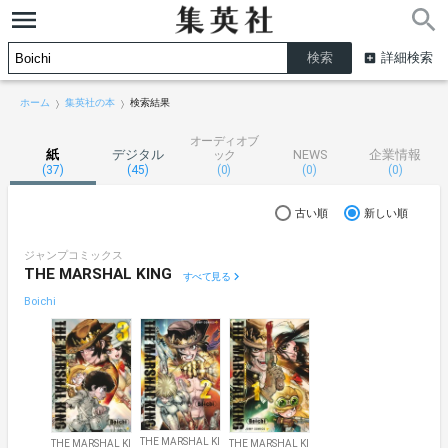
詳細検索
ホーム
集英社の本
検索結果
オーディオブ
紙
デジタル
NEWS
企業情報
ック
(37)
(45)
(0)
(0)
(0)
古い順
新しい順
ジャンプコミックス
THE MARSHAL KING
すべて見る
Boichi
THE MARSHAL KI
THE MARSHAL KI
THE MARSHAL KI