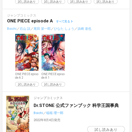
試し読みあり
試し読みあり
試し読みあり
試し読みあり
試し読
ジャンプコミックス
ONE PIECE episode A
すべて見る
Boichi
／
石山 諒
／
尾田 栄一郎
／
ひなた しょう
／
浜崎 達也
ONE PIECE episo
ONE PIECE episo
de A 2
de A 1
試し読みあり
試し読みあり
ジャンプコミックス
Dr.STONE 公式ファンブック 科学王国事典
Boichi
／
稲垣 理一郎
2022年8月4日発売
試し読みあり