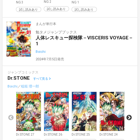
NG 2
NG 3
NG 1
試し読みあり
試し読みあり
試し読みあり
まんが単行本
勉タメジャンプブックス
人体レスキュー探検隊－VISCERIS VOYAGE－
1
Boichi
2024年7月5日発売
ジャンプコミックス
Dr.STONE
すべて見る
Boichi
／
稲垣 理一郎
Dr.STONE 27
Dr.STONE 26
Dr.STONE 25
Dr.STONE 24
Dr.STON