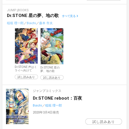
JUMP jBOOKS
Dr.STONE 星の夢、地の歌
すべて見る
稲垣 理一郎
／
Boichi
／
森本 市夫
Dr.STONE 声はミ
Dr.STONE 星の
ライへ向けて
夢、地の歌
試し読みあり
試し読みあり
ジャンプコミックス
Dr.STONE reboot：百夜
Boichi
／
稲垣 理一郎
2020年3月4日発売
試し読みあり