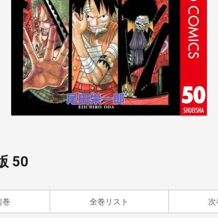
版 50
前巻
全巻リスト
次