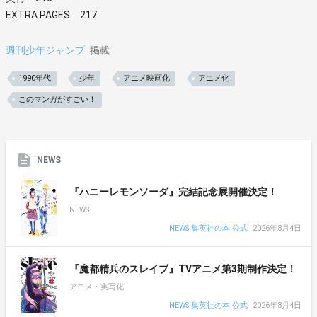
EXTRA PAGES 217
週刊少年ジャンプ
掲載
1990年代
少年
アニメ映画化
アニメ化
このマンガがすごい！
NEWS
『ハニーレモンソーダ』完結記念展開催決定！
NEWS
NEWS 集英社の本 公式
2026年8月4日
『魔都精兵のスレイブ』TVアニメ第3期制作決定！
アニメ・実写化
NEWS 集英社の本 公式
2026年8月4日