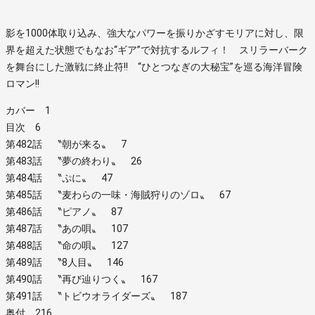
影を1000体取り込み、強大なパワーを振りかざすモリアに対し、限
界を超えた状態でもなお“ギア”で対抗するルフィ！ スリラーバーク
を舞台にした激戦に終止符!! “ひとつなぎの大秘宝”を巡る海洋冒険
ロマン!!
カバー 1
目次 6
第482話 〝朝が来る〟 7
第483話 〝夢の終わり〟 26
第484話 〝ぷに〟 47
第485話 〝麦わらの一味・海賊狩りのゾロ〟 67
第486話 〝ピアノ〟 87
第487話 〝あの唄〟 107
第488話 〝命の唄〟 127
第489話 〝8人目〟 146
第490話 〝再び辿りつく〟 167
第491話 〝トビウオライダーズ〟 187
奥付 216