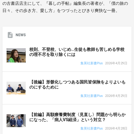
の古書店店主にして、『暮しの手帖』編集長の著者が、「僕の旅の
日々、その歩き方、愛し方」をつづったとびきり爽快な一冊。
NEWS
校則、不登校、いじめ…生徒も教師も苦しめる学校
の理不尽を取り除くには
集英社新書Plus
2026年4月29日
【後編】形骸化しつつある国民皆保険をよりよいも
のにするために
集英社新書Plus
2026年4月29日
【前編】高額療養費制度〈見直し〉問題から明らか
になった、「病人VS経済」という対立？
集英社新書Plus
2026年4月28日