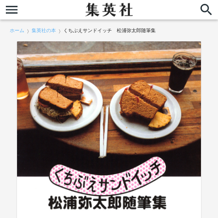
ホーム
集英社の本
くちぶえサンドイッチ 松浦弥太郎随筆集