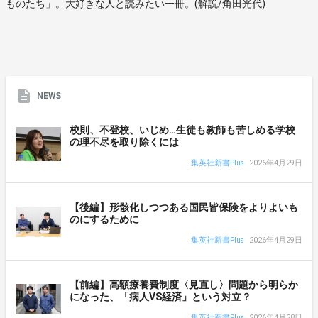
ものたち」。大好きな人と読みたい一冊。(解説/角田光代)
NEWS
校則、不登校、いじめ…生徒も教師も苦しめる学校
の理不尽を取り除くには
集英社新書Plus
2026年4月29日
【後編】形骸化しつつある国民皆保険をよりよいも
のにするために
集英社新書Plus
2026年4月29日
【前編】高額療養費制度〈見直し〉問題から明らか
になった、「病人VS経済」という対立？
集英社新書Plus
2026年4月28日