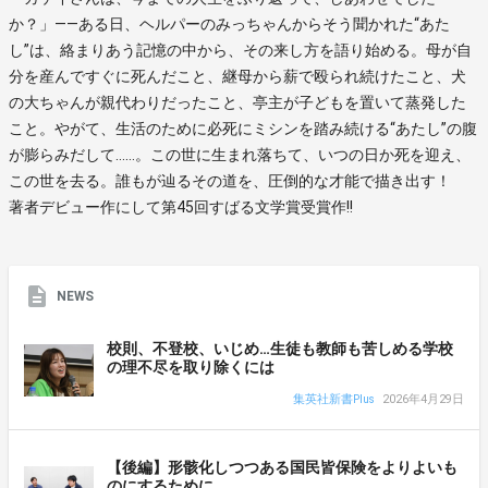
か？」――ある日、ヘルパーのみっちゃんからそう聞かれた“あた
し”は、絡まりあう記憶の中から、その来し方を語り始める。母が自
分を産んですぐに死んだこと、継母から薪で殴られ続けたこと、犬
の大ちゃんが親代わりだったこと、亭主が子どもを置いて蒸発した
こと。やがて、生活のために必死にミシンを踏み続ける“あたし”の腹
が膨らみだして……。この世に生まれ落ちて、いつの日か死を迎え、
この世を去る。誰もが辿るその道を、圧倒的な才能で描き出す！
著者デビュー作にして第45回すばる文学賞受賞作!!
NEWS
校則、不登校、いじめ…生徒も教師も苦しめる学校
の理不尽を取り除くには
集英社新書Plus
2026年4月29日
【後編】形骸化しつつある国民皆保険をよりよいも
のにするために