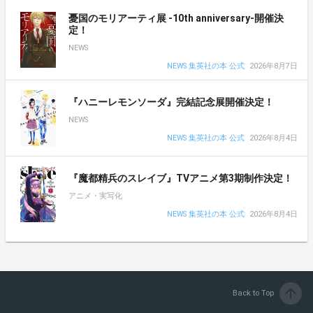
憂国のモリアーティ展 -10th anniversary-開催決
定！
NEWS
NEWS 集英社の本 公式
2026年8月7日
『ハニーレモンソーダ』完結記念展開催決定！
NEWS
NEWS 集英社の本 公式
2026年8月4日
『魔都精兵のスレイブ』TVアニメ第3期制作決定！
アニメ・実写化
NEWS 集英社の本 公式
2026年8月4日
arrow_upward
Back to Top