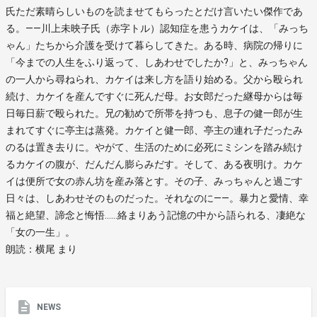
氏ただ素晴らしいものを読ませてもらったとだけ言いたい傑作であ
る。――川上未映子氏（赤字トル）認知症を患うカケイは、「みっち
ゃん」たちから介護を受けて暮らしてきた。ある時、病院の帰りに
「今までの人生をふり返って、しあわせでしたか?」と、みっちゃん
の一人から尋ねられ、カケイは来し方を語り始める。父から殴られ
続け、カケイを産んですぐに死んだ母。お女郎だった継母からは毎
日毎日薪で殴られた。兄の勧めで所帯を持つも、息子の健一郎が生
まれてすぐに亭主は蒸発。カケイと健一郎、亭主の連れ子だったみ
のるは置き去りに。やがて、生活のために必死にミシンを踏み続け
るカケイの腹が、だんだん膨らみだす。そして、ある夜明け。カケ
イは便所で女の赤ん坊を産み落とす。その子、みっちゃんと過ごす
日々は、しあわせそのものだった。それなのに――。暴力と愛情、幸
福と絶望、諦念と悔悟……絡まりあう記憶の中から語られる、凄絶な
「女の一生」。
朗読：横尾 まり
NEWS