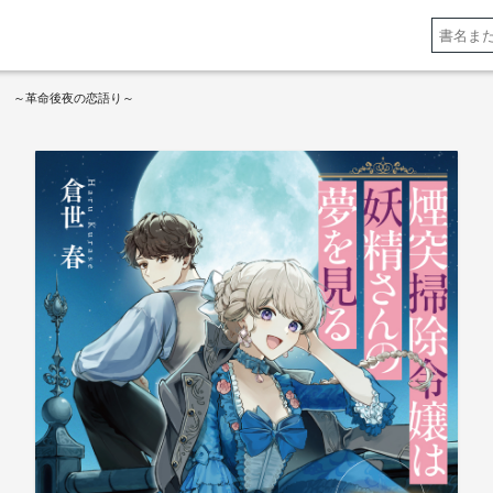
る ～革命後夜の恋語り～