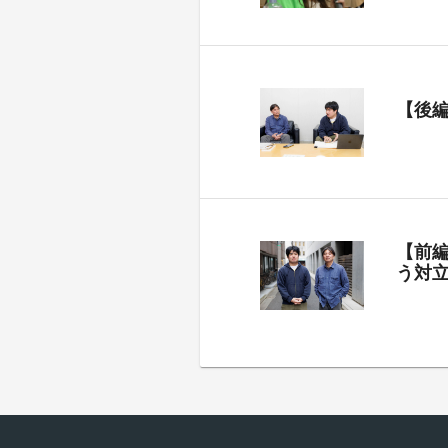
【後
【前
う対