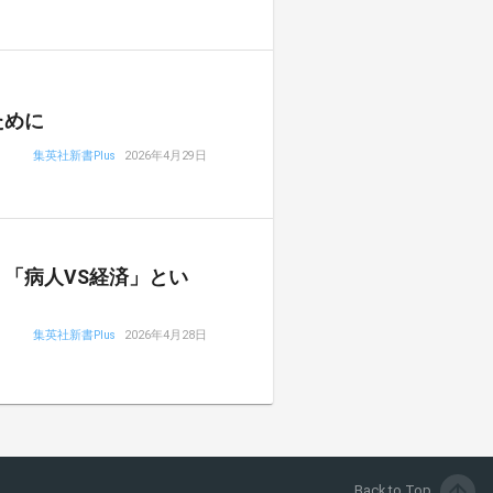
ために
集英社新書Plus
2026年4月29日
「病人VS経済」とい
集英社新書Plus
2026年4月28日
arrow_upward
Back to Top