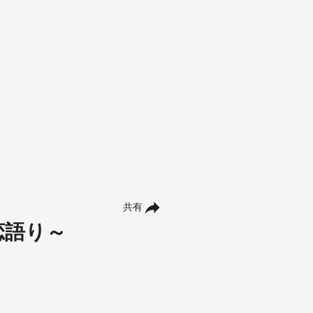
共有
恋語り～