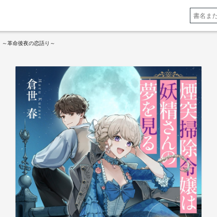
 ～革命後夜の恋語り～