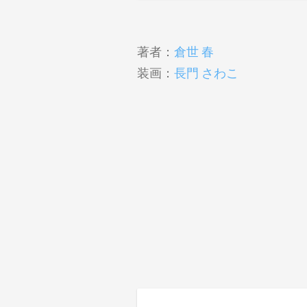
著者：
倉世 春
装画：
長門 さわこ