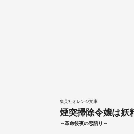
集英社オレンジ文庫
煙突掃除令嬢は妖
～革命後夜の恋語り～