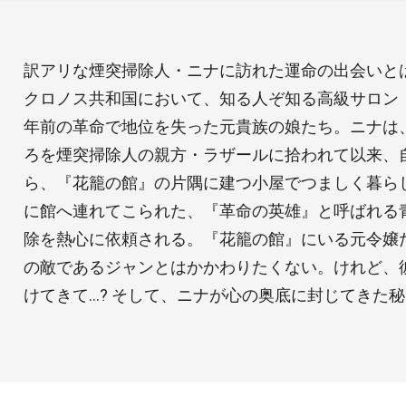
訳アリな煙突掃除人・ニナに訪れた運命の出会いとは
クロノス共和国において、知る人ぞ知る高級サロン
年前の革命で地位を失った元貴族の娘たち。ニナは
ろを煙突掃除人の親方・ラザールに拾われて以来、
ら、『花籠の館』の片隅に建つ小屋でつましく暮ら
に館へ連れてこられた、『革命の英雄』と呼ばれる
除を熱心に依頼される。『花籠の館』にいる元令嬢
の敵であるジャンとはかかわりたくない。けれど、
けてきて…? そして、ニナが心の奥底に封じてきた秘密