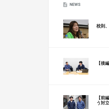
NEWS
校則
【後
【前
う対