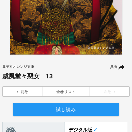
集英社オレンジ文庫
共有
威風堂々惡女 13
前巻
全巻リスト
次巻
試し読み
紙版
デジタル版