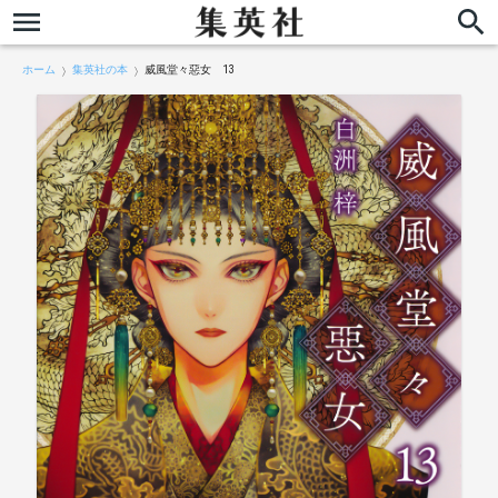
ホーム
集英社の本
威風堂々惡女 13