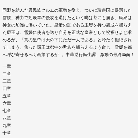
同盟を結んだ異民族クルムの軍勢を従え、ついに瑞燕国に帰還した
雪媛。神力で朔辰軍の侵攻を退けたという噂は都にも届き、民衆は
神女の加護に沸いていた。皇帝の証である玉璽を持つ碧成を捕らえ
た環王は、雪媛に使者を送り自分を正式な皇帝として祝福せよと求
めるが、「真の皇帝は天の下にただ一人である」と冷たく拒絶され
てしまう。焦った環王は都中の尹族を捕らえるよう命じ、雪媛を都
へ呼び寄せるべく画策するが…。中華逆行転生譚、激動の最終局面！
一章
二章
三章
四章
五章
六章
七章
八章
九章
十章