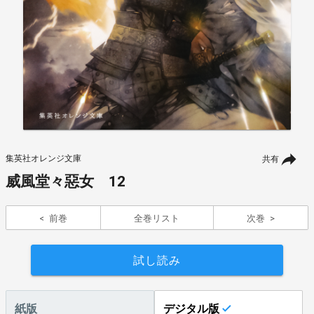
集英社オレンジ文庫
共有
威風堂々惡女 12
前巻
全巻リスト
次巻
試し読み
紙版
デジタル版