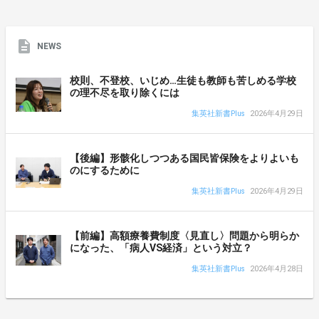
NEWS
校則、不登校、いじめ…生徒も教師も苦しめる学校
の理不尽を取り除くには
集英社新書Plus
2026年4月29日
【後編】形骸化しつつある国民皆保険をよりよいも
のにするために
集英社新書Plus
2026年4月29日
【前編】高額療養費制度〈見直し〉問題から明らか
になった、「病人VS経済」という対立？
集英社新書Plus
2026年4月28日