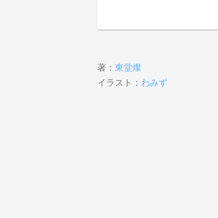
著：
東堂燦
イラスト：
わみず