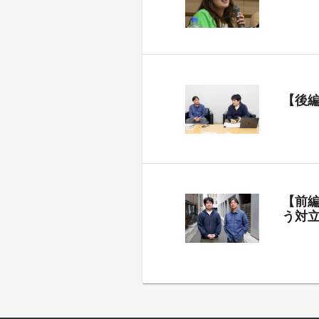
【後
【前
う対