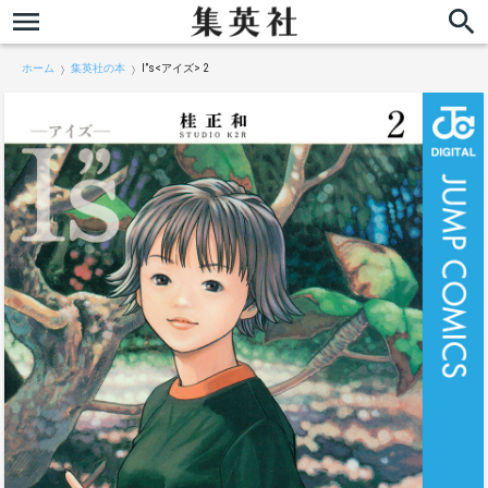
ホーム
集英社の本
I”s<アイズ> 2