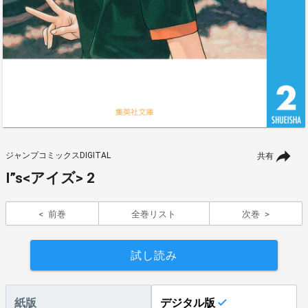
ジャンプコミックスDIGITAL
共有
I”s<アイズ> 2
前巻
全巻リスト
次巻
試し読み
紙版
デジタル版