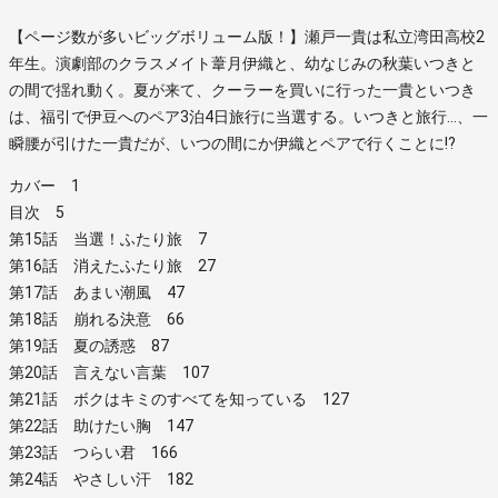
【ページ数が多いビッグボリューム版！】瀬戸一貴は私立湾田高校2
年生。演劇部のクラスメイト葦月伊織と、幼なじみの秋葉いつきと
の間で揺れ動く。夏が来て、クーラーを買いに行った一貴といつき
は、福引で伊豆へのペア3泊4日旅行に当選する。いつきと旅行…、一
瞬腰が引けた一貴だが、いつの間にか伊織とペアで行くことに!?
カバー 1
目次 5
第15話 当選！ふたり旅 7
第16話 消えたふたり旅 27
第17話 あまい潮風 47
第18話 崩れる決意 66
第19話 夏の誘惑 87
第20話 言えない言葉 107
第21話 ボクはキミのすべてを知っている 127
第22話 助けたい胸 147
第23話 つらい君 166
第24話 やさしい汗 182