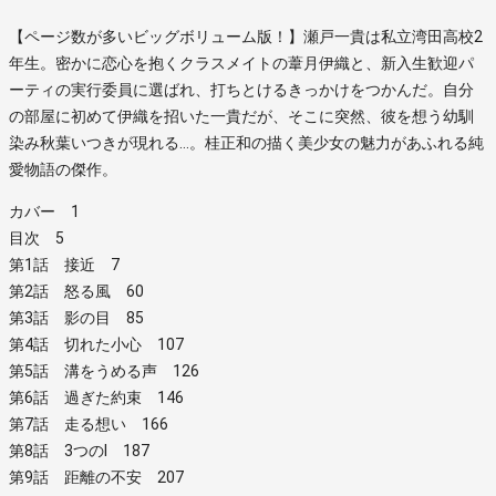
【ページ数が多いビッグボリューム版！】瀬戸一貴は私立湾田高校2
年生。密かに恋心を抱くクラスメイトの葦月伊織と、新入生歓迎パ
ーティの実行委員に選ばれ、打ちとけるきっかけをつかんだ。自分
の部屋に初めて伊織を招いた一貴だが、そこに突然、彼を想う幼馴
染み秋葉いつきが現れる…。桂正和の描く美少女の魅力があふれる純
愛物語の傑作。
カバー 1
目次 5
第1話 接近 7
第2話 怒る風 60
第3話 影の目 85
第4話 切れた小心 107
第5話 溝をうめる声 126
第6話 過ぎた約束 146
第7話 走る想い 166
第8話 3つのI 187
第9話 距離の不安 207