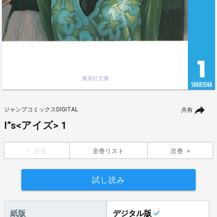
ジャンプコミックスDIGITAL
共有
I”s<アイズ> 1
前巻
全巻リスト
次巻
試し読み
紙版
デジタル版