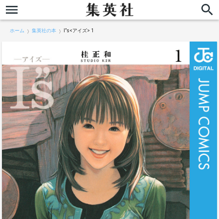
ホーム
集英社の本
I”s<アイズ> 1