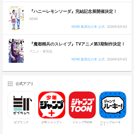
『ハニーレモンソーダ』完結記念展開催決定！
NEWS
NEWS 集英社の本 公式
2026年8月4日
『魔都精兵のスレイブ』TVアニメ第3期制作決定！
アニメ・実写化
NEWS 集英社の本 公式
2026年8月4日
公式アプリ
ゼブラック
少年ジャンプ＋
ジャンプTOON
ジャンプルーキ
ー！