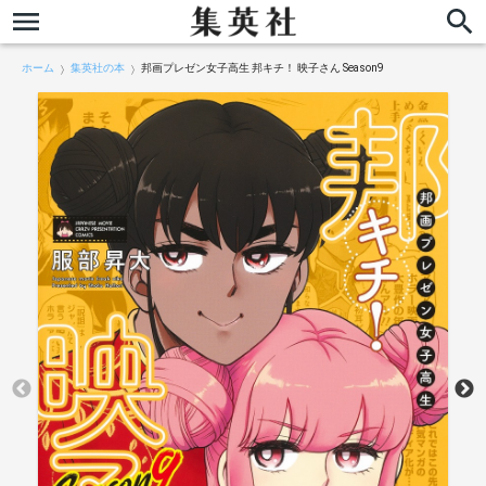
ホーム
集英社の本
邦画プレゼン女子高生 邦キチ！ 映子さん Season9