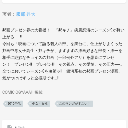
著者：
服部 昇大
邦画プレゼン界の大看板！ 『邦キチ』疾風怒濤のシーズン9が舞い
上がる──!!
今回も「映画について語る若人の部」を舞台に、仕上がりまくった
邦画中毒女子高生・邦キチが、まずまずの洋画好きな部長・洋一を
相手に絶妙なチョイスの邦画（一部例外アリ）を愚直にプレゼ
ン！ プレゼン!! プレゼン!!! その視点、その愛情、その圧力──。
全てにおいてシーズン8を凌駕ッ!! 銀河系初の邦画プレゼン漫画、
気がつけばずっと全盛期です…!!
COMIC OGYAAA!!
掲載
2010年代
少女・女性
このマンガがすごい！
NEWS