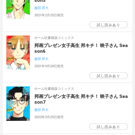
son5
服部 昇大
2021年2月25日発売
試し読みあり
ホーム社書籍扱コミックス
邦画プレゼン女子高生 邦キチ！ 映子さん Sea
son6
服部 昇大
2021年9月24日発売
試し読みあり
ホーム社書籍扱コミックス
邦画プレゼン女子高生 邦キチ！ 映子さん Sea
son7
服部 昇大
2022年3月25日発売
試し読みあり