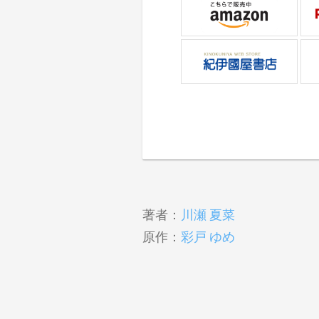
著者：
川瀬 夏菜
原作：
彩戸 ゆめ