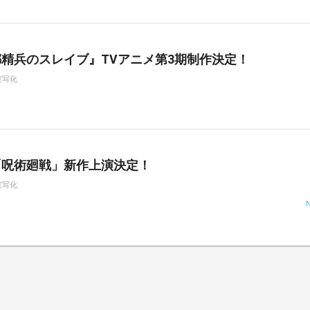
精兵のスレイブ』TVアニメ第3期制作決定！
実写化
「呪術廻戦」新作上演決定！
実写化