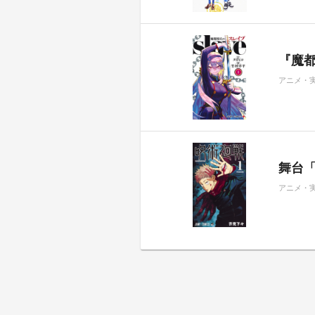
『魔都
アニメ・
舞台
アニメ・