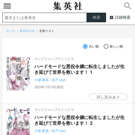
詳細検索
ホーム
集英社の本
全巻リスト
古い順
新しい順
ヤングジャンプコミックス
ハードモードな悪役令嬢に転生しましたが生
き延びて世界を救います！ 1
川瀬 夏菜
／
彩戸 ゆめ
2023年7月19日発売
試し読みあり
ヤングジャンプコミックス
ハードモードな悪役令嬢に転生しましたが生
き延びて世界を救います！ 2
川瀬 夏菜
／
彩戸 ゆめ