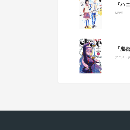
『ハ
NEWS
『魔都
アニメ・