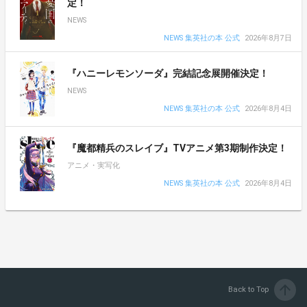
定！
NEWS
NEWS 集英社の本 公式
2026年8月7日
『ハニーレモンソーダ』完結記念展開催決定！
NEWS
NEWS 集英社の本 公式
2026年8月4日
『魔都精兵のスレイブ』TVアニメ第3期制作決定！
アニメ・実写化
NEWS 集英社の本 公式
2026年8月4日
arrow_upward
Back to Top