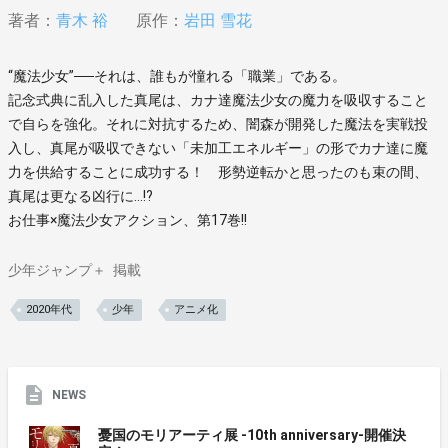
著者：
青木 裕
原作：
岩田 雪花
“魔法少女”──それは、誰もが憧れる「職業」である。
記念式典に乱入した真尾は、カナ達魔法少女の魔力を吸収すること
で自らを強化。それに対抗するため、闇森が開発した魔法を実戦投
入し、真尾が吸収できない「未加工エネルギー」の形でカナ達に魔
力を供給することに成功する！ 形勢逆転かと思ったのも束の間、
真尾は更なる凶行に…!?
お仕事×魔法少女アクション、第17巻!!
少年ジャンプ＋
掲載
2020年代
少年
アニメ化
NEWS
憂国のモリアーティ展 -10th anniversary-開催決