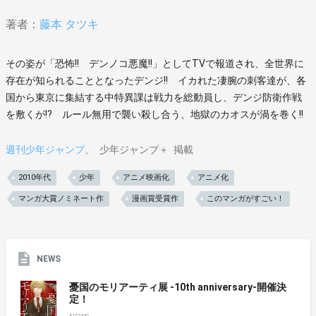
著者：
藤本 タツキ
その姿が「恐怖!! デンノコ悪魔!!」としてTVで報道され、全世界に
存在が知られることとなったデンジ!! イカれた凄腕の刺客達が、各
国から東京に集結する中特異課は戦力を総動員し、デンジ防衛作戦
を敷くが!? ルール無用で襲い殺し合う、地獄のカオスが渦を巻く!!
週刊少年ジャンプ
少年ジャンプ＋
掲載
2010年代
少年
アニメ映画化
アニメ化
マンガ大賞ノミネート作
漫画賞受賞作
このマンガがすごい！
NEWS
憂国のモリアーティ展 -10th anniversary-開催決
定！