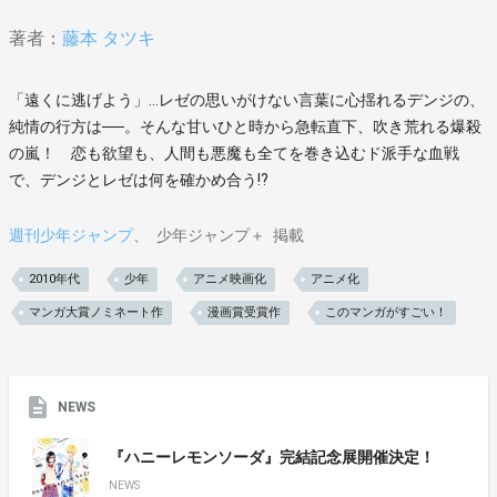
著者：
藤本 タツキ
「遠くに逃げよう」…レゼの思いがけない言葉に心揺れるデンジの、
純情の行方は──。そんな甘いひと時から急転直下、吹き荒れる爆殺
の嵐！ 恋も欲望も、人間も悪魔も全てを巻き込むド派手な血戦
で、デンジとレゼは何を確かめ合う!?
週刊少年ジャンプ
少年ジャンプ＋
掲載
2010年代
少年
アニメ映画化
アニメ化
マンガ大賞ノミネート作
漫画賞受賞作
このマンガがすごい！
NEWS
『ハニーレモンソーダ』完結記念展開催決定！
NEWS