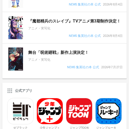
NEWS 集英社の本 公式
2026年8月4日
『魔都精兵のスレイブ』TVアニメ第3期制作決定！
アニメ・実写化
NEWS 集英社の本 公式
2026年8月4日
舞台「呪術廻戦」新作上演決定！
アニメ・実写化
NEWS 集英社の本 公式
2026年7月27日
公式アプリ
ゼブラック
少年ジャンプ＋
ジャンプTOON
ジャンプルーキ