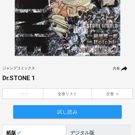
ジャンプコミックス
共有
Dr.STONE 1
前巻
全巻リスト
次巻
試し読み
紙版
デジタル版