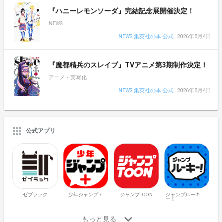
『ハニーレモンソーダ』完結記念展開催決定！
NEWS
NEWS 集英社の本 公式
2026年8月4日
『魔都精兵のスレイブ』TVアニメ第3期制作決定！
アニメ・実写化
NEWS 集英社の本 公式
2026年8月4日
公式アプリ
ゼブラック
少年ジャンプ＋
ジャンプTOON
ジャンプルーキ
ー！