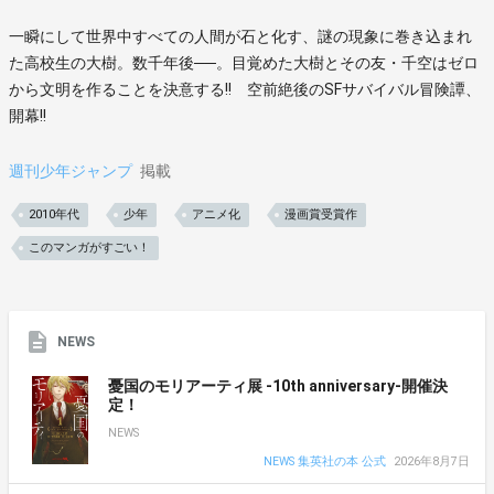
一瞬にして世界中すべての人間が石と化す、謎の現象に巻き込まれ
た高校生の大樹。数千年後──。目覚めた大樹とその友・千空はゼロ
から文明を作ることを決意する!! 空前絶後のSFサバイバル冒険譚、
開幕!!
週刊少年ジャンプ
掲載
2010年代
少年
アニメ化
漫画賞受賞作
このマンガがすごい！
NEWS
憂国のモリアーティ展 -10th anniversary-開催決
定！
NEWS
NEWS 集英社の本 公式
2026年8月7日