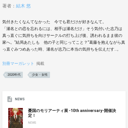
著者：
結木 悠
気付きたくなんてなかった 今でも君だけが好きなんて。
「瀬名との恋を忘れるには、相手は瀬名だけ」そう気付いた志乃は
真っ直ぐに気持ちを向けサークルの打ち上げ後、誘われるまま彼の
家へ。“結局あたしも 他の子と同じってこと？”葛藤を抱えながら真
っ直ぐみつめあった時、瀬名が志乃に本当の気持ちを伝えだす…。
別冊マーガレット
掲載
2020年代
少女・女性
NEWS
憂国のモリアーティ展 -10th anniversary-開催決
定！
NEWS