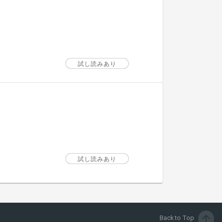
試し読みあり
試し読みあり
arrow_upward
Back to Top