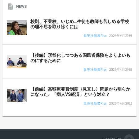
NEWS
校則、不登校、いじめ…生徒も教師も苦しめる学校
の理不尽を取り除くには
集英社新書Plus
2026年4月29日
【後編】形骸化しつつある国民皆保険をよりよいも
のにするために
集英社新書Plus
2026年4月29日
【前編】高額療養費制度〈見直し〉問題から明らか
になった、「病人VS経済」という対立？
集英社新書Plus
2026年4月28日