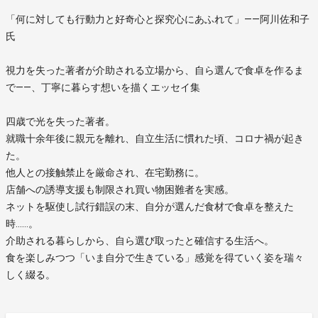
「何に対しても行動力と好奇心と探究心にあふれて」――阿川佐和子
氏
視力を失った著者が介助される立場から、自ら選んで食卓を作るま
で――、丁寧に暮らす想いを描くエッセイ集
四歳で光を失った著者。
就職十余年後に親元を離れ、自立生活に慣れた頃、コロナ禍が起き
た。
他人との接触禁止を厳命され、在宅勤務に。
店舗への誘導支援も制限され買い物困難者を実感。
ネットを駆使し試行錯誤の末、自分が選んだ食材で食卓を整えた
時……。
介助される暮らしから、自ら選び取ったと確信する生活へ。
食を楽しみつつ「いま自分で生きている」感覚を得ていく姿を瑞々
しく綴る。