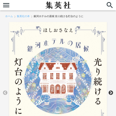
ホーム
集英社の本
銀河ホテルの居候 光り続ける灯台のように