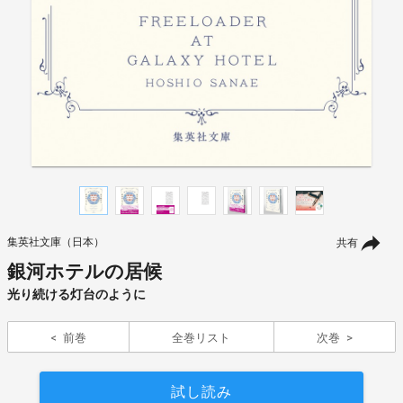
集英社文庫（日本）
共有
銀河ホテルの居候
光り続ける灯台のように
前巻
全巻リスト
次巻
試し読み