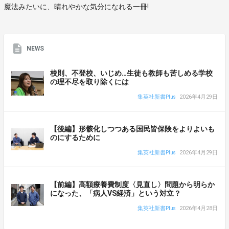
魔法みたいに、晴れやかな気分になれる一冊!
NEWS
校則、不登校、いじめ…生徒も教師も苦しめる学校
の理不尽を取り除くには
集英社新書Plus
2026年4月29日
【後編】形骸化しつつある国民皆保険をよりよいも
のにするために
集英社新書Plus
2026年4月29日
【前編】高額療養費制度〈見直し〉問題から明らか
になった、「病人VS経済」という対立？
集英社新書Plus
2026年4月28日