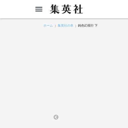
ホーム
集英社の本
鈍色幻視行 下