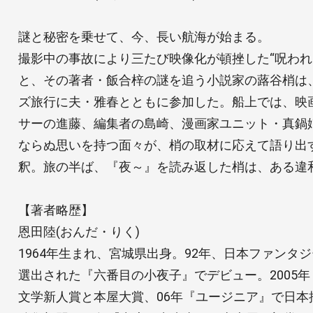
謎と秘密を乗せて、今、長い航海が始まる。
撮影中の事故により三たび映像化が頓挫した“呪われ
と、その著者・飯合梓の謎を追う小説家の蕗谷梢は
ズ旅行に夫・雅春とともに参加した。船上では、映
サーの進藤、編集者の島崎、漫画家ユニット・真鍋
ならぬ思いを持つ面々が、梢の取材に応えて語り出
釈。旅の半ば、『夜～』を読み返した梢は、ある違
【著者略歴】
恩田陸(おんだ・りく)
1964年生まれ、宮城県出身。92年、日本ファンタ
選出された『六番目の小夜子』でデビュー。2005
文学新人賞と本屋大賞、06年『ユージニア』で日本