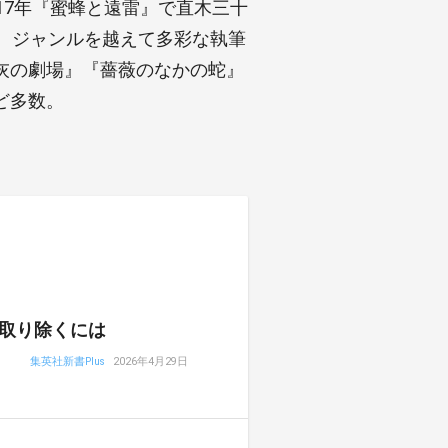
17年『蜜蜂と遠雷』で直木三十
、ジャンルを越えて多彩な執筆
灰の劇場』『薔薇のなかの蛇』
ど多数。
取り除くには
集英社新書Plus
2026年4月29日