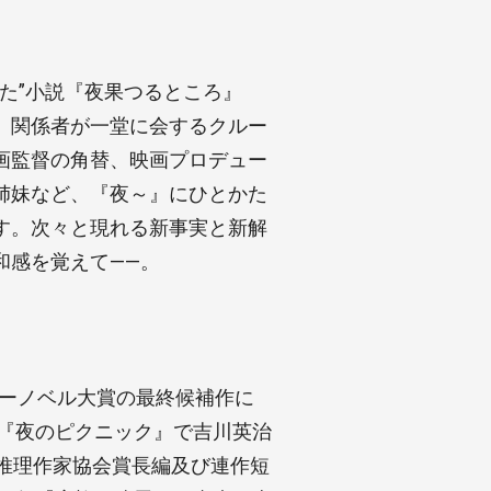
た”小説『夜果つるところ』
、関係者が一堂に会するクルー
画監督の角替、映画プロデュー
姉妹など、『夜～』にひとかた
す。次々と現れる新事実と新解
和感を覚えて――。
ジーノベル大賞の最終候補作に
年『夜のピクニック』で吉川英治
推理作家協会賞長編及び連作短