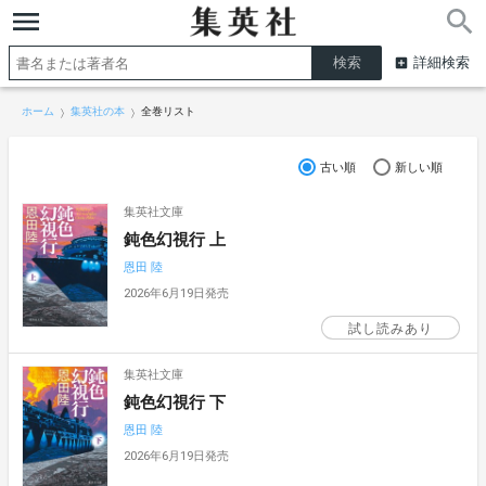
詳細検索
ホーム
集英社の本
全巻リスト
古い順
新しい順
集英社文庫
鈍色幻視行 上
恩田 陸
2026年6月19日発売
試し読みあり
集英社文庫
鈍色幻視行 下
恩田 陸
2026年6月19日発売